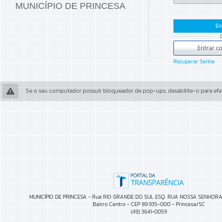
MUNICÍPIO DE PRINCESA
En
Recuperar Senha
Se o seu computador possuir bloqueador de pop-ups, desabilite-o para efet
MUNICÍPIO DE PRINCESA - Rua RIO GRANDE DO SUL ESQ. RUA NOSSA SENHORA 
Bairro Centro - CEP 89.935-000 - Princesa/SC
(49) 3641-0059